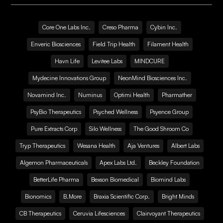
Core One Labs Inc.
Creso Pharma
Cybin Inc.
Enveric Biosciences
Field Trip Health
Filament Health
Havn Life
Levitee Labs
MINDCURE
Mydecine Innovations Group
NeonMind Biosciences Inc.
Novamind Inc.
Numinus
Optimi Health
Pharmather
PsyBio Therapeutics
Psyched Wellness
Psyence Group
Pure Extracts Corp
Silo Wellness
The Good Shroom Co
Tryp Therapeutics
Wesana Health
Aja Ventures
Albert Labs
Algernon Pharmaceuticals
Apex Labs Ltd.
Beckley Foundation
BetterLife Pharma
Bexson Biomedical
Biomind Labs
Bionomics
B.More
Braxia Scientific Corp.
Bright Minds
CB Therapeutics
Ceruvia Lifesciences
Clairvoyant Therapeutics