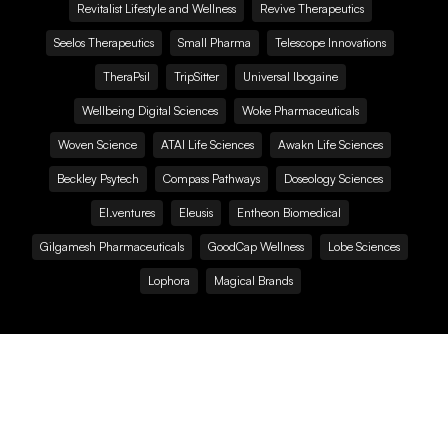
Revitalist Lifestyle and Wellness
Revive Therapeutics
Seelos Therapeutics
Small Pharma
Telescope Innovations
TheraPsil
TripSitter
Universal Ibogaine
Wellbeing Digital Sciences
Woke Pharmaceuticals
Woven Science
ATAI Life Sciences
Awakn Life Sciences
Beckley Psytech
Compass Pathways
Doseology Sciences
EI.ventures
Eleusis
Entheon Biomedical
Gilgamesh Pharmaceuticals
GoodCap Wellness
Lobe Sciences
Lophora
Magical Brands