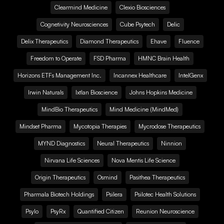
Clearmind Medicine
Clexio Biosciences
Cognetivity Neurosciences
Cube Psytech
Delic
Delix Therapeutics
Diamond Therapeutics
Ehave
Fluence
Freedom to Operate
FSD Pharma
HMNC Brain Health
Horizons ETFs Management Inc.
Incannex Healthcare
IntelGenx
Irwin Naturals
Ixtlan Bioscience
Johns Hopkins Medicine
MindBio Therapeutics
Mind Medicine (MindMed)
Mindset Pharma
Mycotopia Therapies
Mycrodose Therapeutics
MYND Diagnostics
Neural Therapeutics
Ninnion
Nirvana Life Sciences
Nova Mentis Life Science
Origin Therapeutics
Osmind
Pasithea Therapeutics
Pharmala Biotech Holdings
Psilera
Psilotec Health Solutions
Psylo
PsyRx
Quantified Citizen
Reunion Neuroscience