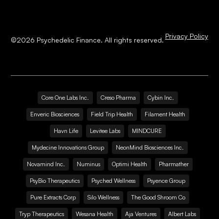
Privacy Policy
©
2026
Psychedelic Finance. All rights reserved.
Core One Labs Inc.
Creso Pharma
Cybin Inc.
Enveric Biosciences
Field Trip Health
Filament Health
Havn Life
Levitee Labs
MINDCURE
Mydecine Innovations Group
NeonMind Biosciences Inc.
Novamind Inc.
Numinus
Optimi Health
Pharmather
PsyBio Therapeutics
Psyched Wellness
Psyence Group
Pure Extracts Corp
Silo Wellness
The Good Shroom Co
Tryp Therapeutics
Wesana Health
Aja Ventures
Albert Labs