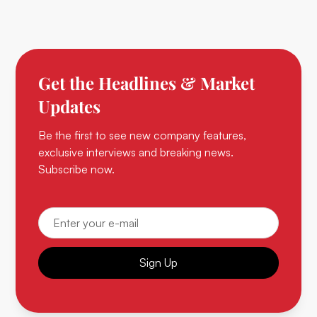
Get the Headlines & Market
Updates
Be the first to see new company features,
exclusive interviews and breaking news.
Subscribe now.
Sign Up