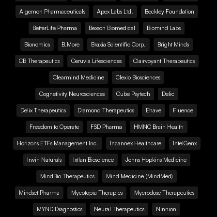
Algernon Pharmaceuticals
Apex Labs Ltd.
Beckley Foundation
BetterLife Pharma
Bexson Biomedical
Biomind Labs
Bionomics
B.More
Braxia Scientific Corp.
Bright Minds
CB Therapeutics
Ceruvia Lifesciences
Clairvoyant Therapeutics
Clearmind Medicine
Clexio Biosciences
Cognetivity Neurosciences
Cube Psytech
Delic
Delix Therapeutics
Diamond Therapeutics
Ehave
Fluence
Freedom to Operate
FSD Pharma
HMNC Brain Health
Horizons ETFs Management Inc.
Incannex Healthcare
IntelGenx
Irwin Naturals
Ixtlan Bioscience
Johns Hopkins Medicine
MindBio Therapeutics
Mind Medicine (MindMed)
Mindset Pharma
Mycotopia Therapies
Mycrodose Therapeutics
MYND Diagnostics
Neural Therapeutics
Ninnion