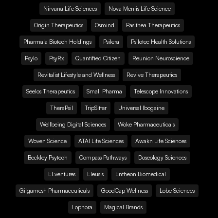
Nirvana Life Sciences
Nova Mentis Life Science
Origin Therapeutics
Osmind
Pasithea Therapeutics
Pharmala Biotech Holdings
Psilera
Psilotec Health Solutions
Psylo
PsyRx
Quantified Citizen
Reunion Neuroscience
Revitalist Lifestyle and Wellness
Revive Therapeutics
Seelos Therapeutics
Small Pharma
Telescope Innovations
TheraPsil
TripSitter
Universal Ibogaine
Wellbeing Digital Sciences
Woke Pharmaceuticals
Woven Science
ATAI Life Sciences
Awakn Life Sciences
Beckley Psytech
Compass Pathways
Doseology Sciences
EI.ventures
Eleusis
Entheon Biomedical
Gilgamesh Pharmaceuticals
GoodCap Wellness
Lobe Sciences
Lophora
Magical Brands